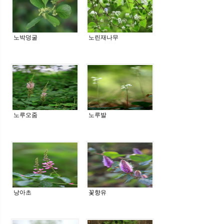
노박덩굴
노린재나무
노루오줌
노루발
낭아초
꽃향유