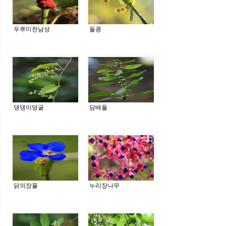
두루미천남성
돌콩
댕댕이덩굴
담배풀
닭의장풀
누리장나무