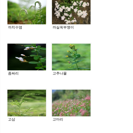
까치수염
까실쑥부쟁이
좀싸리
고추나물
고삼
고마리