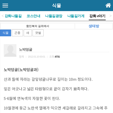
식물
<
>
(사)강화나들길
코스안내
나들길광장
나들길가게
강화 e야기
생태방
함민복의 길위에서
식물
곤충
새
갯벌
노박덩굴
청옥
조회
|
2012.01.10 00:01
|
4731
노박덩굴(노박덩굴과)
산과 들에 자라는 갈잎덩굴나무로 길이는 10m 정도이다.
잎은 어긋나고 넓은 타원형으로 끝이 갑자기 뾰족하다.
5-6월에 연녹색의 자잘한 꽃이 핀다.
10월경에 둥근 노란색 열매가 익으면 세갈래로 갈라지고 그속에 주