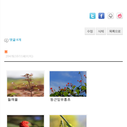
수정
삭제
목록으로
댓글
0
개
봄
204개(10/11페이지)
들깨풀
둥근잎유홍초