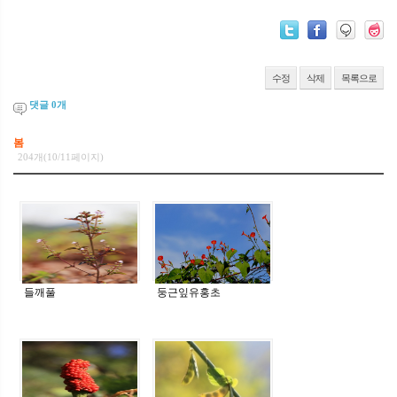
수정
삭제
목록으로
댓글
0
개
봄
204개(10/11페이지)
들깨풀
둥근잎유홍초