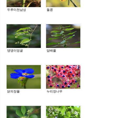
두루미천남성
돌콩
댕댕이덩굴
담배풀
닭의장풀
누리장나무