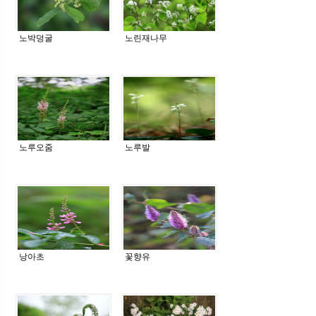
노박덩굴
노린재나무
노루오줌
노루발
낭아초
꽃향유