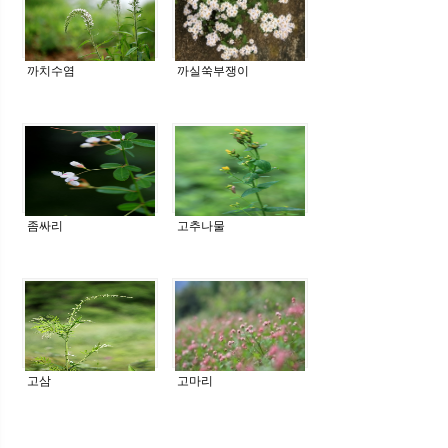
까치수염
까실쑥부쟁이
좀싸리
고추나물
고삼
고마리