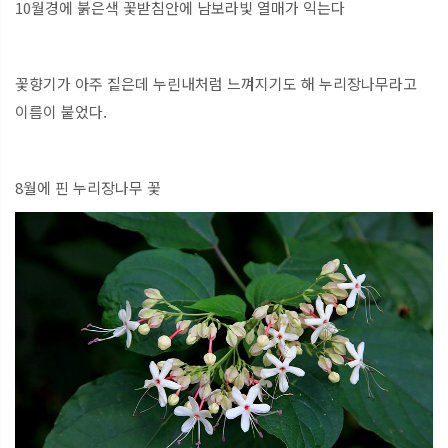
10월경에 붉은색 꽃받침안에 남보라빛 열매가 익는다
꽃향기가 아주 짙은데 누린내처럼 느껴지기도 해 누리장나무라고
이름이 붙었다.
8월에 핀 누리장나무 꽃