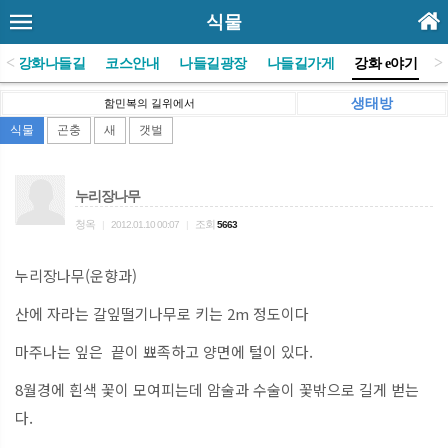
식물
<
>
(사)강화나들길
코스안내
나들길광장
나들길가게
강화 e야기
생태방
함민복의 길위에서
식물
곤충
새
갯벌
누리장나무
청옥
조회
|
2012.01.10 00:07
|
5663
누리장나무(운향과)
산에 자라는 갈잎떨기나무로 키는 2m 정도이다
마주나는 잎은 끝이 뾰족하고 양면에 털이 있다.
8월경에 흰색 꽃이 모여피는데 암술과 수술이 꽃밖으로 길게 벋는
다.