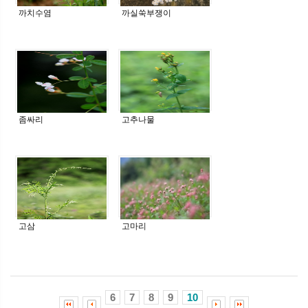
까치수염
까실쑥부쟁이
좀싸리
고추나물
고삼
고마리
6
7
8
9
10