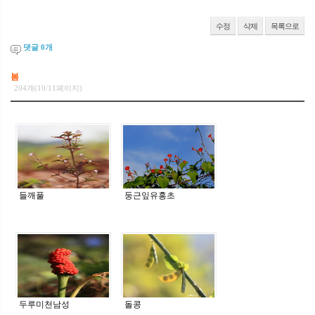
수정
삭제
목록으로
댓글
0
개
봄
204개(10/11페이지)
들깨풀
둥근잎유홍초
두루미천남성
돌콩