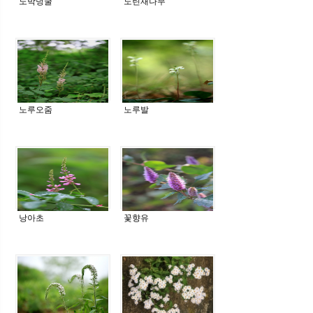
노박덩굴
노린재나무
노루오줌
노루발
낭아초
꽃향유