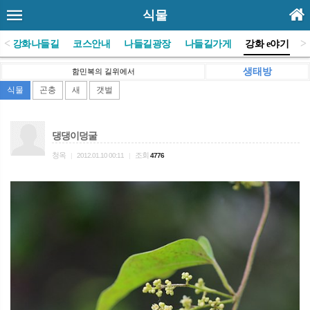
식물
<
>
(사)강화나들길
코스안내
나들길광장
나들길가게
강화 e야기
생태방
함민복의 길위에서
식물
곤충
새
갯벌
댕댕이덩굴
청옥
조회
|
2012.01.10 00:11
|
4776