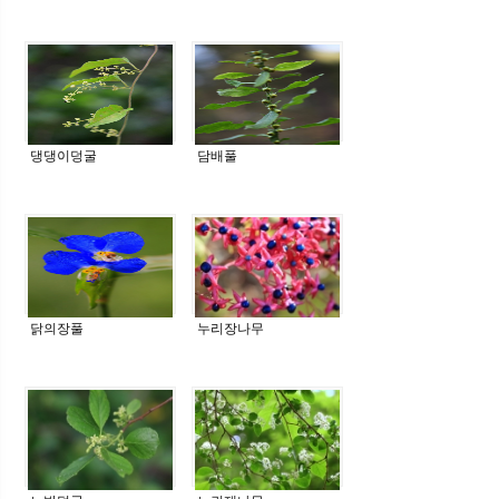
댕댕이덩굴
담배풀
닭의장풀
누리장나무