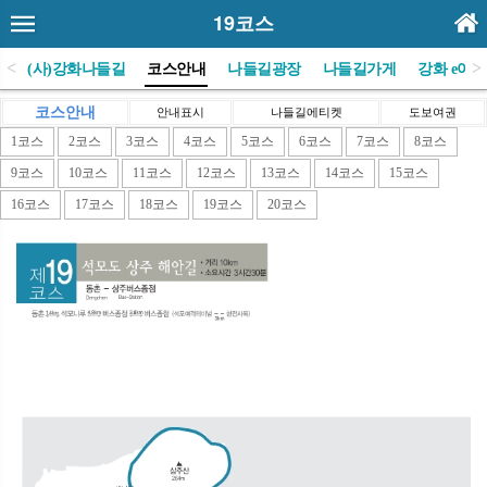
19코스
<
>
E
(사)강화나들길
코스안내
나들길광장
나들길가게
강화 e야기
코스안내
안내표시
나들길에티켓
도보여권
1코스
2코스
3코스
4코스
5코스
6코스
7코스
8코스
9코스
10코스
11코스
12코스
13코스
14코스
15코스
16코스
17코스
18코스
19코스
20코스