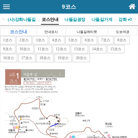
9코스
<
>
E
(사)강화나들길
코스안내
나들길광장
나들길가게
강화 e야기
코스안내
안내표시
나들길에티켓
도보여권
1코스
2코스
3코스
4코스
5코스
6코스
7코스
8코스
9코스
10코스
11코스
12코스
13코스
14코스
15코스
16코스
17코스
18코스
19코스
20코스