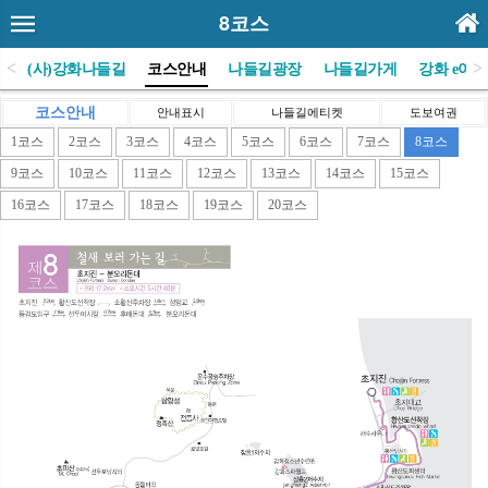
8코스
<
>
E
(사)강화나들길
코스안내
나들길광장
나들길가게
강화 e야기
코스안내
안내표시
나들길에티켓
도보여권
1코스
2코스
3코스
4코스
5코스
6코스
7코스
8코스
9코스
10코스
11코스
12코스
13코스
14코스
15코스
16코스
17코스
18코스
19코스
20코스