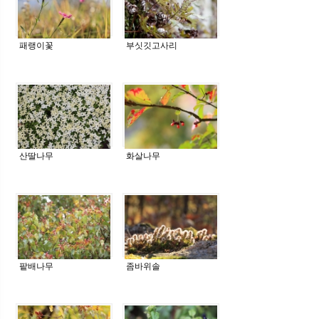
패랭이꽃
부싯깃고사리
산딸나무
화살나무
팥배나무
좀바위솔