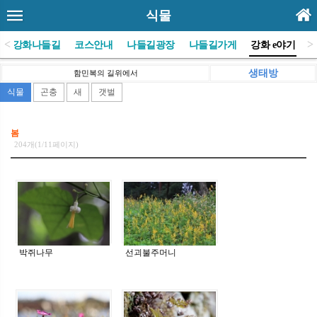
식물
<
>
(사)강화나들길
코스안내
나들길광장
나들길가게
강화 e야기
생태방
함민복의 길위에서
식물
곤충
새
갯벌
봄
204개(1/11페이지)
박쥐나무
선괴불주머니