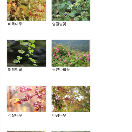
비목나무
덩굴별꽃
닭의덩굴
둥근나팔꽃
작살나무
야광나무