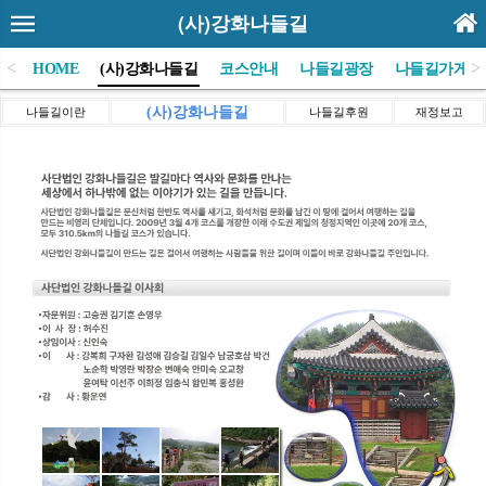
(사)강화나들길
<
>
HOME
(사)강화나들길
코스안내
나들길광장
나들길가게
(사)강화나들길
나들길이란
나들길후원
재정보고