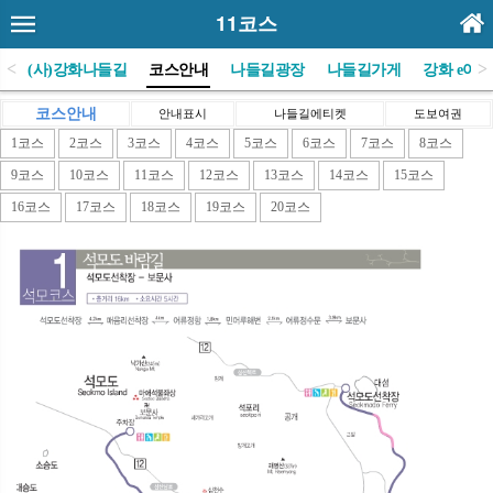
11코스
<
>
E
(사)강화나들길
코스안내
나들길광장
나들길가게
강화 e야기
코스안내
안내표시
나들길에티켓
도보여권
1코스
2코스
3코스
4코스
5코스
6코스
7코스
8코스
9코스
10코스
11코스
12코스
13코스
14코스
15코스
16코스
17코스
18코스
19코스
20코스